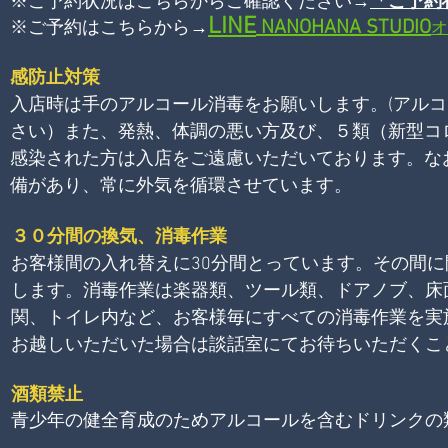
※ご予約状況はこちらからご確認ください→
「ご予約
LINE
NANOHANA
STUDIO
※ご予約はこちらから→
オ
感防止対策
入店時は手のアルコール消毒をお願いします。(アル
さい）また、発熱、体調の悪い方及び、５類（新型コ
感染された方は入店をご遠慮いただいております。な
備があり、常に外気を循環させています。
３０分間の換気、消毒作業
お客様間の入れ替えに30分間とっています。その間
します。消毒作業は楽器類、ツール類、ドアノブ、床
関、トイレ内など
、お客様毎に
すべての消毒作業を実
お越しいただいた場合は談話室にてお待ちいただくこ
酒類禁止
青少年の健全育成
のため
アルコールを含むドリンクの