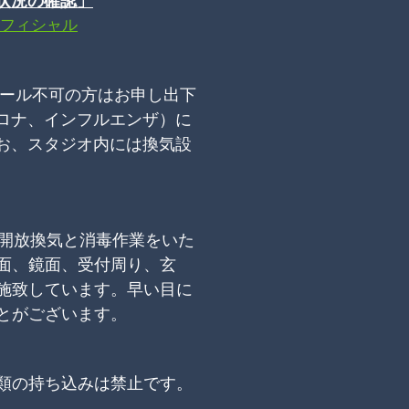
状況の確認」
フィシャル
コール不可の方はお申し出下
ロナ、インフルエンザ）に
お、
スタジオ内には換気設
に開放換気と消毒作業をいた
面、鏡面、受付周り、玄
施致
しています
。早い目に
とがございます。
類の持ち込
みは
禁止
です。