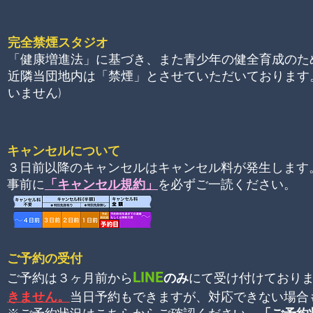
完全禁煙スタ
ジオ
「健康増進法」に基づき、また
青少年の健全育成のた
近隣当団地内は「禁煙」とさせていただいております
いません)
キャンセルについて
３日前以降のキャンセルはキャンセル料が発生します
事前に
「キャンセル
規約」
を必ずご一読ください。
ご予約の受付
LINE
ご予約は
３ヶ月前
から
のみ
にて受け付けており
きません。
当日予約もでき
ますが、対応できない場合