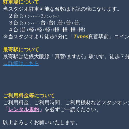
駐車場について
当スタジオ駐車可能な台数は下記の様になります。
２台 (3
+3
)
ナンバー
ナンバー
３台 (3
+普+普) (普+普+普)
ナンバー
４台 (普+軽+軽+軽) (軽+軽+軽+軽)
T
i
mes
※当スタジオより徒歩7分に「
真菅駅前」
コイ
最寄駅について
最寄駅は
近鉄大阪線「真菅(ますが)」駅です。徒
歩７
→詳細はこちら
ご利用料金等について
ご利用料金、ご利用時間、ご利用機材などスタジオレ
「
レンタル規約
」
を必ずご一読ください。
以上よろしくお願いいたします
。