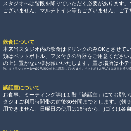
スタジオへは階段を降りていただく必要があります。
ございません。
マルチト
イレ等もございません。ご了
飲食について
本来当スタジオ内の飲食は
ドリンクのみOKとさせて
類はペットボトル、
フタ付きの容器をご用意ください
の上に置かない様お願いいたします。置き場所は小テ
尚、ミネラルウォーター(50円/500ml)をご用意しております。ペットボトル等ゴミは各自お持ち
談話室について
お食事、ミーティング等は１階「談話室」にてお願い
タジオご利用時間帯の前後30分間までとします。(朝
用できません。日曜日の使用は16時から。)ゴミは各