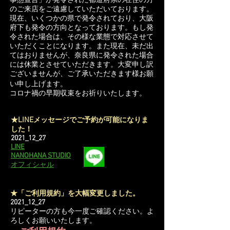
事態宣言」が発令された都道府県の在住の方
のご来店をご遠慮していただいております。
現在、いくつかの県で発令されており、大阪
府下も発令の方向となっております。もし発
令された場合は、その様な業態で対応させて
いただくことになります。また現在、未だ出
てはおりませんが、奈良県に発令された場合
には休業とさせていただきます。大変申し訳
ございませんが、ご了承いただきます様お願
い申し上げます。
コロナ禍の早期収束をお祈りいたします。
LINE
★
メッセージでご予約が可能になりま
した！
2021_12_27
LINE
NANOHANA STUDIO
オフィシャル
★「ご利用規約」を大幅変更しました。
2021_12_27
リピーターの方も今一度ご確認ください。よ
ろしくお願いいたします。