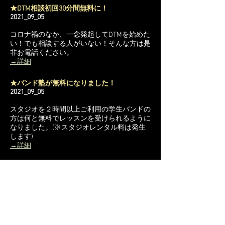
★DTM相談初回30分間無料に！
2021_09_05
コロナ禍のなか、一念発起してDTMを始めた
い！でも相談する人がいない！そんな方は是
非お電話ください。
→詳細
★バンド塾が無料になりました！
2021_09_05
スタジオを２時間以上ご利用の学生バンドの
方は何と無料でレッスンを受けられるように
なりました。(※スタジオレンタル料は発生
します)
→詳細
★学割料金の規約項目を追加しました。
2021_07_25
追記内容
「学割料金はバンドメンバー全員が学生である
ことが条件です。」