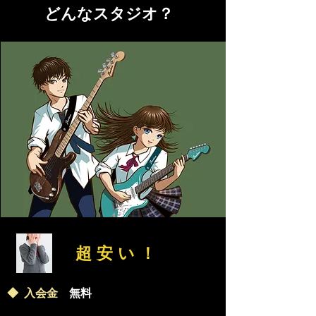
どんなスタジオ？
超安い！
◆
入会金
無料