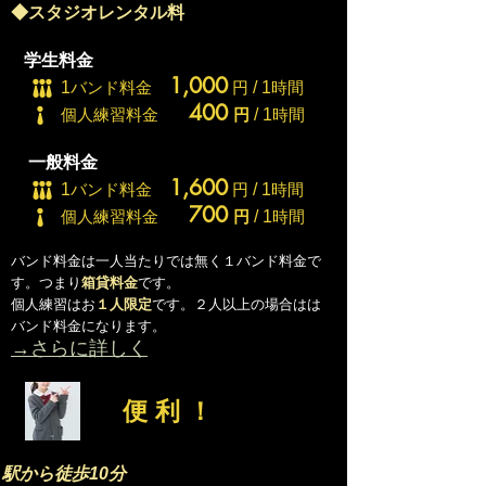
◆スタジオレンタル料
学生料金
¡¡¡
1,000
1
バンド料金
円
/ 1
時間
¡
400
個人練習料金
円
/ 1
時間
一般料金
¡¡¡
1,600
1
バンド料金
円
/ 1
時間
¡
700
個人練習料金
円
/ 1
時間
バンド料金は一人当たりでは無く１バンド料金で
す。つまり
箱貸料金
です。
個人練習はお
１人限定
です。２人以上の場合はは
バンド料金になります。
→さらに詳しく
便利！
駅から徒歩10分