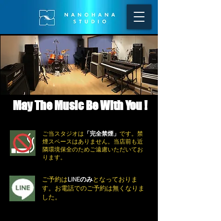
May The Music Be With You !
ご当スタジオは
「完全禁煙」
です。禁
煙スペースはありません。当店前も近
隣環境保全のためご遠慮いただいてお
ります。
ご予約は
LINEのみ
となっておりま
す。お電話でのご予約は無くなりま
した。